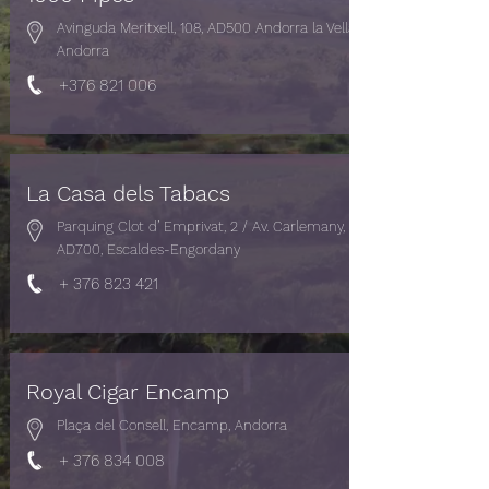
Avinguda Meritxell, 108, AD500 Andorra la Vella,
Andorra
+376 821 006
La Casa dels Tabacs
Parquing Clot d’ Emprivat, 2 / Av. Carlemany,
AD700, Escaldes-Engordany
+
376 823 421
Royal Cigar Encamp
Plaça del Consell, Encamp, Andorra
+
376 834 008